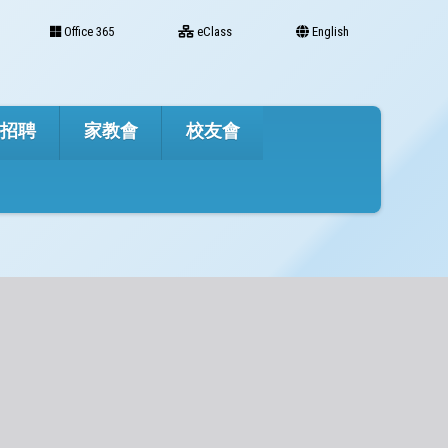
Office 365
eClass
English
才招聘
家教會
校友會