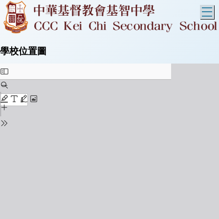
T
學校位置圖