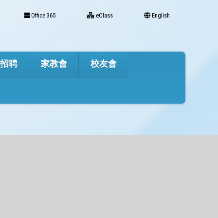
Office 365
eClass
English
才招聘
家教會
校友會