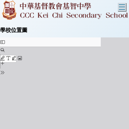
T
學校位置圖