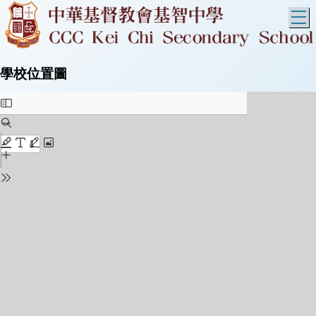
T
學校位置圖