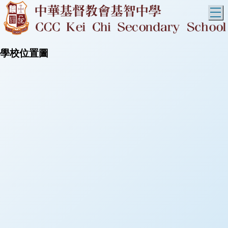
T
學校位置圖