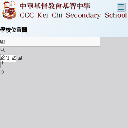
T
學校位置圖