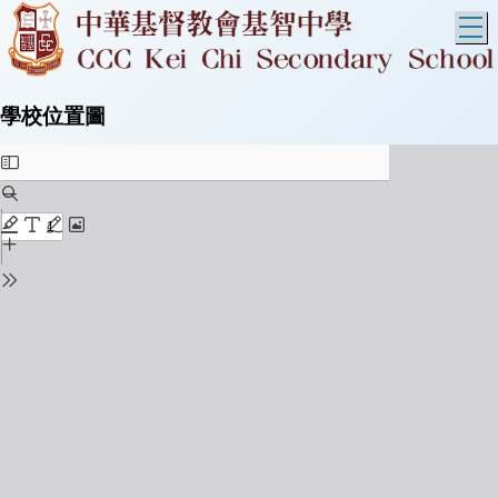
T
學校位置圖