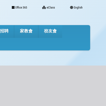
Office 365
eClass
English
才招聘
家教會
校友會