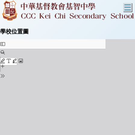
T
學校位置圖