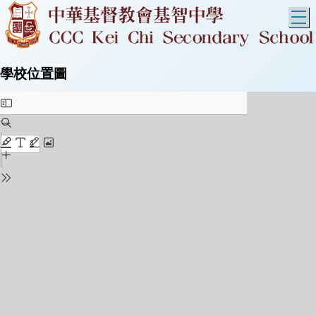
T
學校位置圖