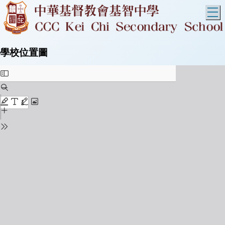
T
學校位置圖