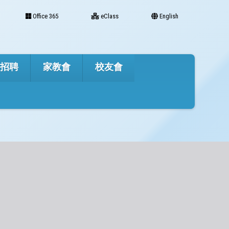
Office 365
eClass
English
才招聘
家教會
校友會