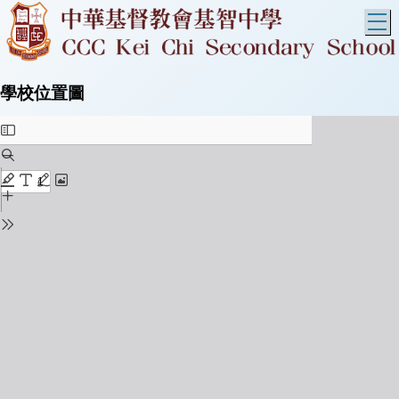
T
學校位置圖