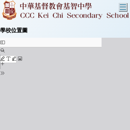
T
學校位置圖