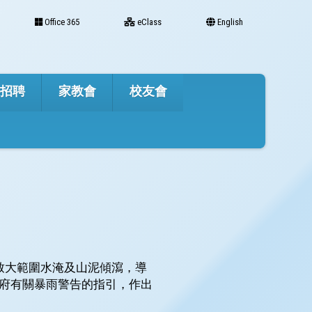
Office 365
eClass
English
才招聘
家教會
校友會