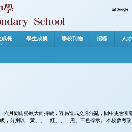
Google
生成長
學生成就
學校刊物
招標
人