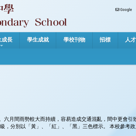
Google
生成長
學生成就
學校刊物
招標
人