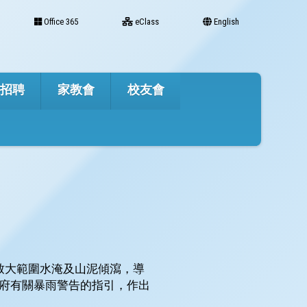
Office 365
eClass
English
才招聘
家教會
校友會