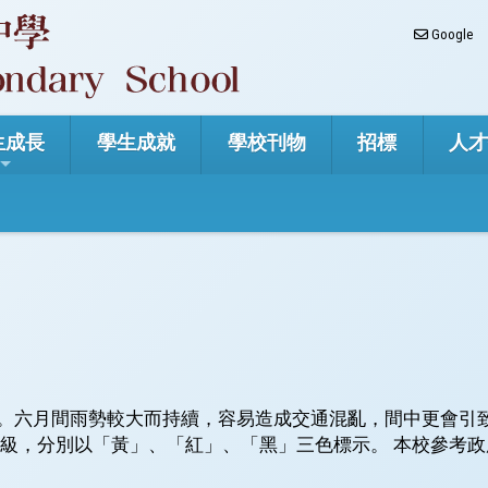
Google
生成長
學生成就
學校刊物
招標
人