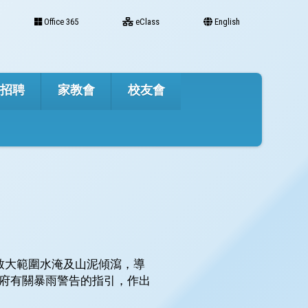
Office 365
eClass
English
才招聘
家教會
校友會