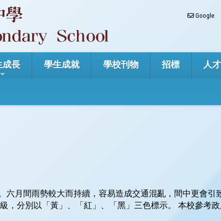
Google
生成長
學生成就
學校刊物
招標
人