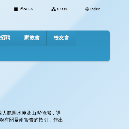
Office 365
eClass
English
才招聘
家教會
校友會