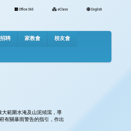
Office 365
eClass
English
才招聘
家教會
校友會