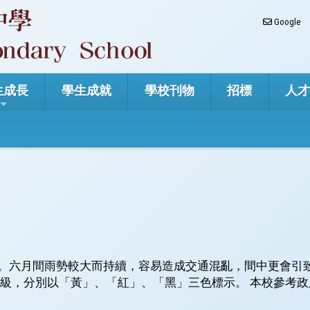
Google
生成長
學生成就
學校刊物
招標
人