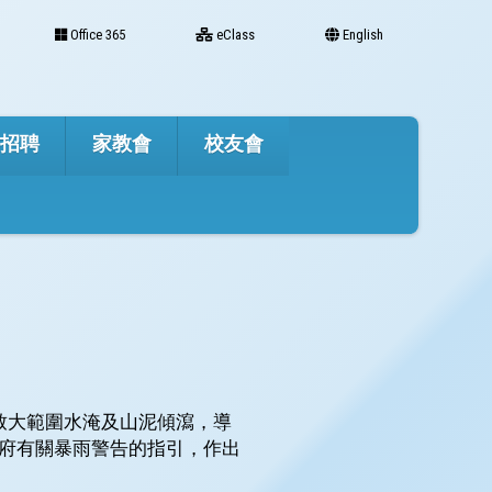
Office 365
eClass
English
才招聘
家教會
校友會