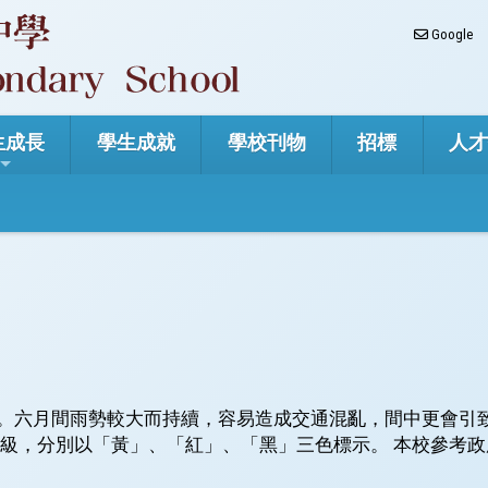
Google
生成長
學生成就
學校刊物
招標
人