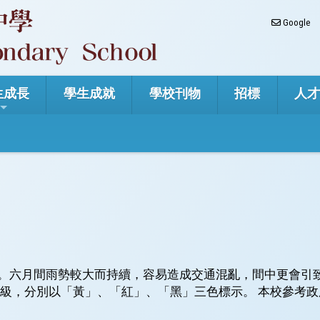
Google
生成長
學生成就
學校刊物
招標
人