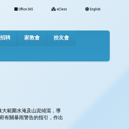
Office 365
eClass
English
才招聘
家教會
校友會