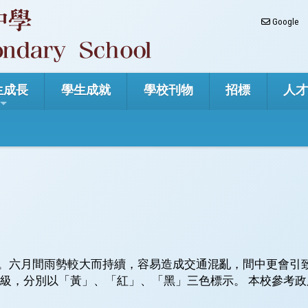
Google
生成長
學生成就
學校刊物
招標
人