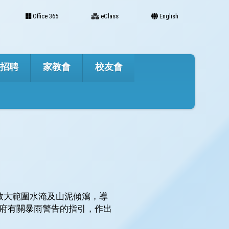
Office 365
eClass
English
才招聘
家教會
校友會