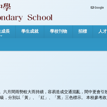
Google
生成長
學生成就
學校刊物
招標
人