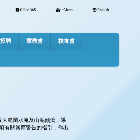
Office 365
eClass
English
才招聘
家教會
校友會