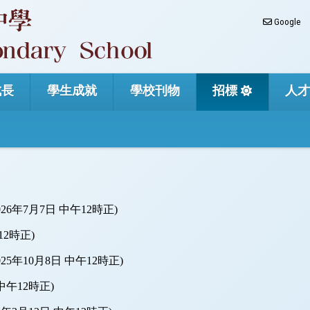
Google
成長
學生成就
學校刊物
招標
人