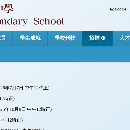
Google
成長
學生成就
學校刊物
招標
人