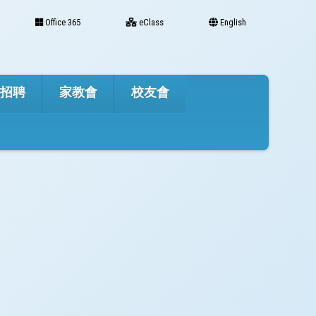
Office 365
eClass
English
才招聘
家教會
校友會