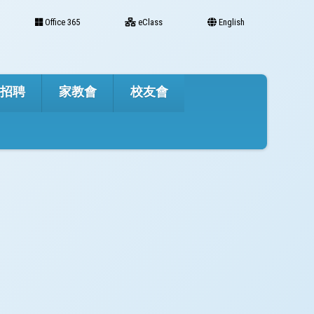
Office 365
eClass
English
才招聘
家教會
校友會