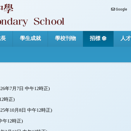
Google
成長
學生成就
學校刊物
招標
人