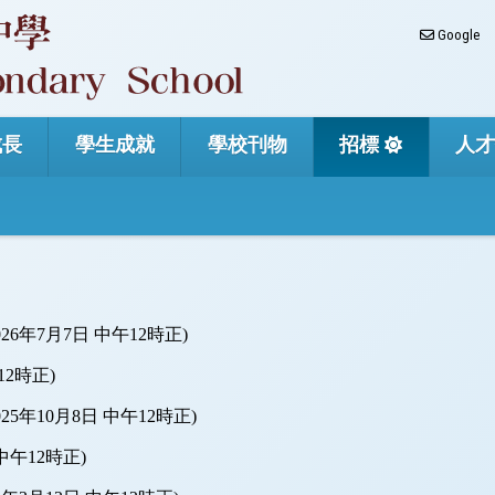
Google
成長
學生成就
學校刊物
招標
人