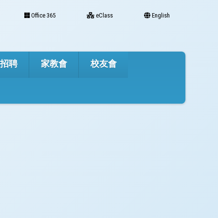
Office 365
eClass
English
才招聘
家教會
校友會