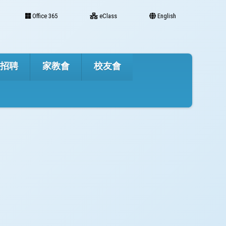
Office 365
eClass
English
才招聘
家教會
校友會