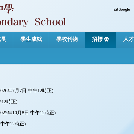
Google
成長
學生成就
學校刊物
招標
人