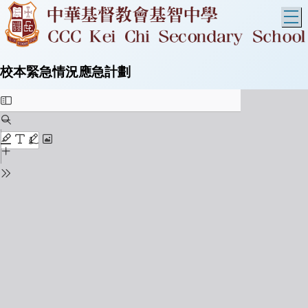
T
校本緊急情況應急計劃