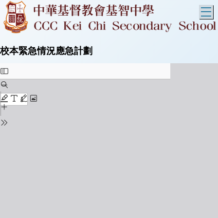
T
校本緊急情況應急計劃