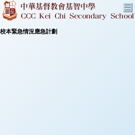
T
校本緊急情況應急計劃