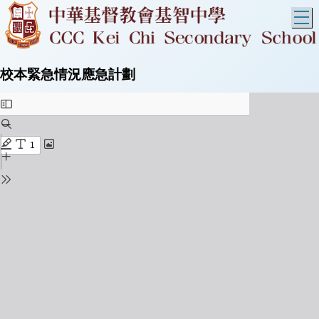
T
校本緊急情況應急計劃