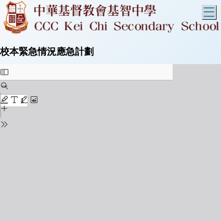
T
校本緊急情況應急計劃