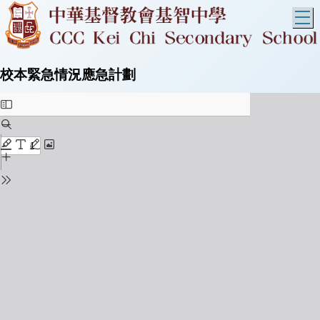
T
校本緊急情況應急計劃