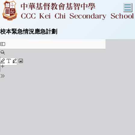
T
校本緊急情況應急計劃