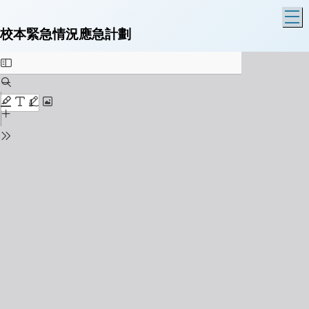
T
校本緊急情況應急計劃