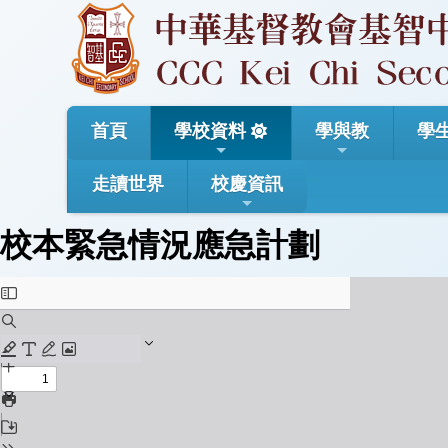
首頁
學校資料
學與教
學
走讀世界
校慶資訊
校本緊急情況應急計劃