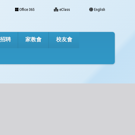
Office 365
eClass
English
才招聘
家教會
校友會