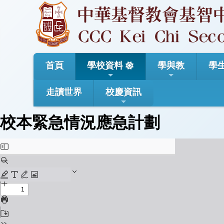
首頁
學校資料
學與教
學
走讀世界
校慶資訊
校本緊急情況應急計劃