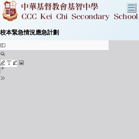
T
校本緊急情況應急計劃