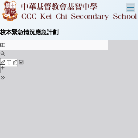
T
校本緊急情況應急計劃