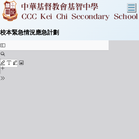
T
校本緊急情況應急計劃