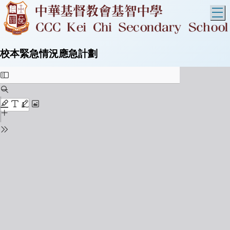
T
校本緊急情況應急計劃