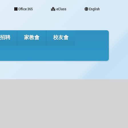
Office 365
eClass
English
才招聘
家教會
校友會