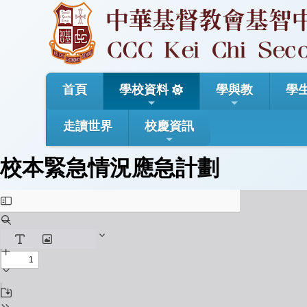
首頁
學校資料
學與教
學
走讀世界
校慶資訊
校本緊急情況應急計劃