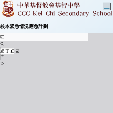
T
校本緊急情況應急計劃