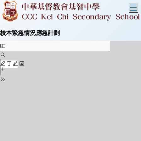
T
校本緊急情況應急計劃