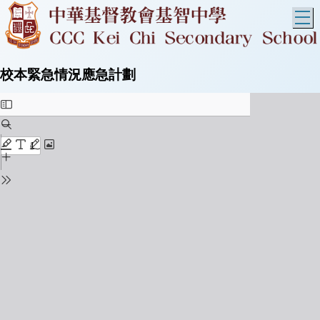
T
校本緊急情況應急計劃