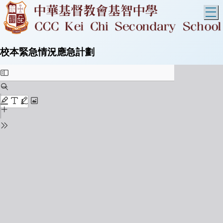
T
校本緊急情況應急計劃