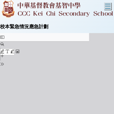
T
校本緊急情況應急計劃